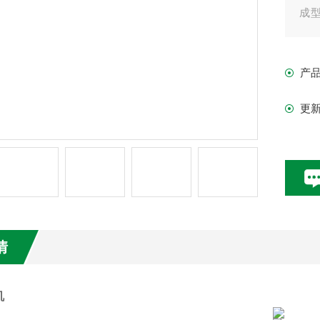
成型
程
产
更
情
机