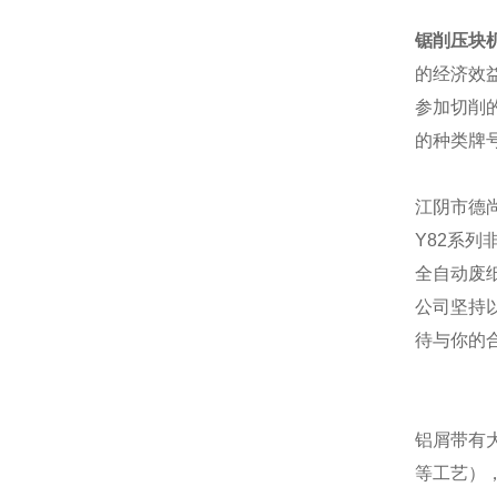
锯削压块
的经济效
参加切削
的种类牌
江阴市德
Y82系列
全自动废
公司坚持
待与你的
铝屑带有
等工艺）