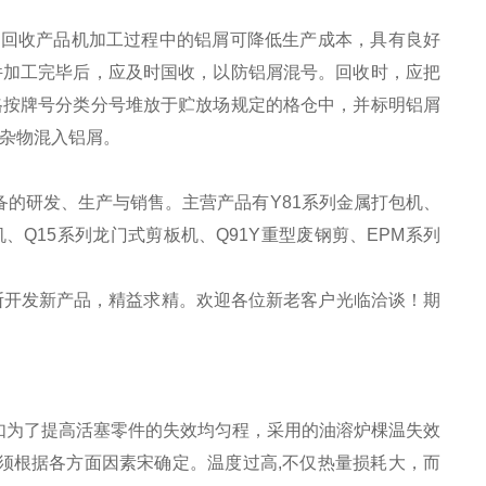
。回收产品机加工过程中的铝屑可降低生产成本，具有良好
件加工完毕后，应及时国收，以防铝屑混号。回收时，应把
格按牌号分类分号堆放于贮放场规定的格仓中，并标明铝屑
杂物混入铝屑。
的研发、生产与销售。主营产品有Y81系列金属打包机、
、Q15系列龙门式剪板机、Q91Y重型废钢剪、EPM系列
断开发新产品，精益求精。欢迎各位新老客户光临洽谈！期
如为了提高活塞零件的失效均匀程，采用的油溶炉棵温失效
须根据各方面因素宋确定。温度过高
,
不仅热量损耗大，而