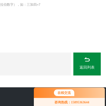
拉伯数字），如：三加四=7
返回列表
在线交流
您好！欢迎前来咨询，很高兴为您
158-95363644
咨询热线：15895363644
服务，请问您要咨询什么问题呢？