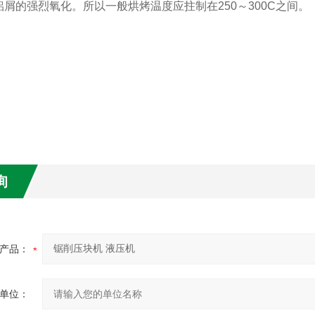
铝屑的强烈氧化。所以一般烘烤温度应拄制在
250
～
300C
之间。
询
产品：
单位：