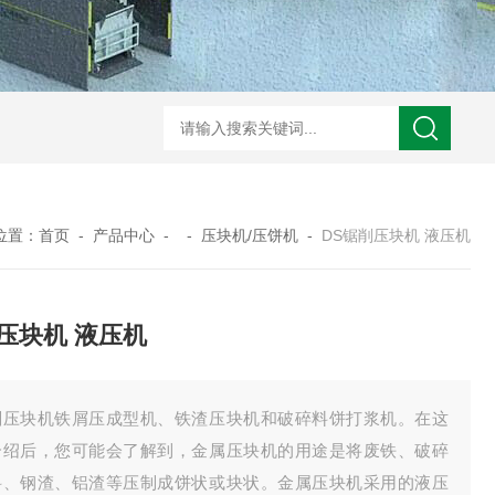
S废铜打包机 液压机
DS冲压件打包机 液压机
DS铁刨花压块机 液压机
DS
位置：
首页
-
产品中心
- -
压块机/压饼机
-
DS锯削压块机 液压机
压块机 液压机
削压块机铁屑压成型机、铁渣压块机和破碎料饼打浆机。在这
介绍后，您可能会了解到，金属压块机的用途是将废铁、破碎
料、钢渣、铝渣等压制成饼状或块状。金属压块机采用的液压