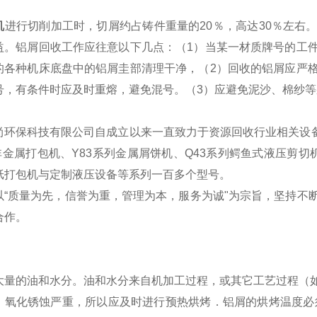
机
进行切削加工时，切屑约占铸件重量的
20
％，高达
30
％左右
益。铝屑回收工作应往意以下几点：（
1
）当某一材质牌号的工
的各种机床底盘中的铝屑圭部清理干净，（
2
）回收的铝屑应严
号，有条件时应及时重熔，避免混号。（
3
）应避免泥沙、棉纱等
尚环保科技有限公司自成立以来一直致力于资源回收行业相关设备
非金属打包机、Y83系列金属屑饼机、Q43系列鳄鱼式液压剪切机
纸打包机与定制液压设备等系列一百多个型号。
以“质量为先，信誉为重，管理为本，服务为诚"为宗旨，坚持不
合作。
大量的油和水分。油和水分来自机加工过程，或其它工艺过程（
，氧化锈蚀严重，所以应及时进行预热烘烤．铝屑的烘烤温度必