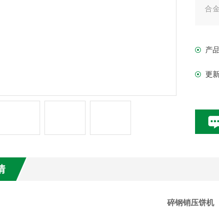
合
企
产
更
情
碎钢销压饼机