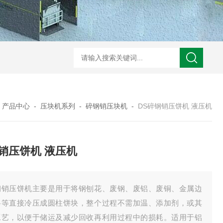
S废铜打包机 液压机
DS冲压件打包机 液压机
DS铁刨花压块机 液压机
DS
-
产品中心
-
压块机系列
-
碎钢销压块机
-
DS碎钢销压饼机 液压机
销压饼机 液压机
钢销压饼机主要是用于将钢刨花、废钢、废铝、废铜、金属边
料等直接冷压成圆柱饼块，整个过程不需加温、添加剂，或其
工艺，以便于储运及减少回收再利用过程中的损耗。适用于铝