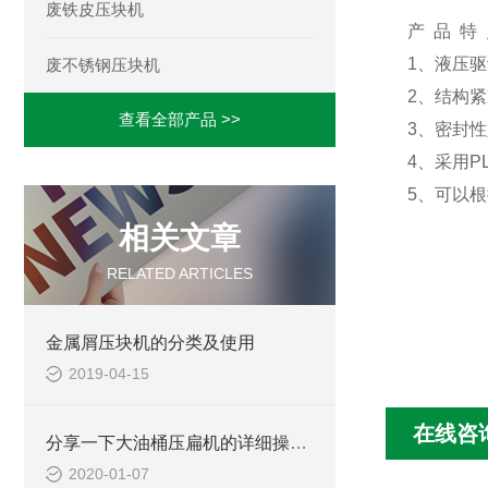
废铁皮压块机
产 品 特
1、液压
废不锈钢压块机
2、结构
查看全部产品 >>
3、密封
4、采用
5、可以
相关文章
RELATED ARTICLES
金属屑压块机的分类及使用
2019-04-15
在线咨
分享一下大油桶压扁机的详细操作说明
2020-01-07