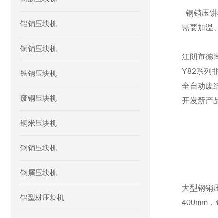
钢销压饼
铝销压块机
需要加温
铜销压块机
江阴市德
Y82系列
铁销压块机
全自动废
废铜压块机
开发新产
铜米压块机
钢销压块机
钢屑压块机
大型钢销压
铝型材压块机
400mm