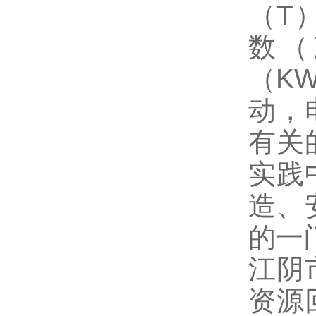
（T
数（
（K
动，
有关
实践
造、
的一
江阴
资源