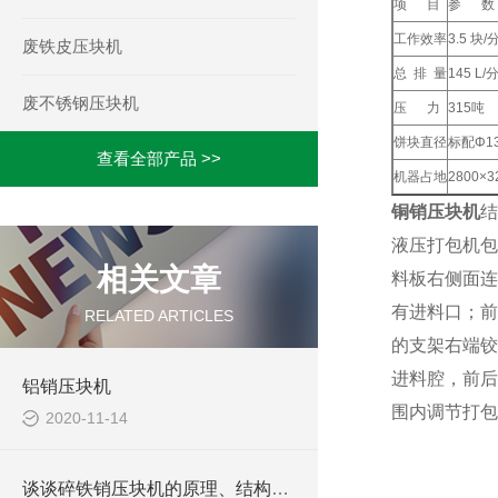
项 目
参 数
工作效率
3.5 块/
废铁皮压块机
总 排 量
145 L/
废不锈钢压块机
压 力
315吨
饼块直径
标配Φ13
查看全部产品 >>
机器占地
2800×3
铜销压块机
结
液压打包机包
相关文章
料板右侧面连
有进料口；前
RELATED ARTICLES
的支架右端铰
进料腔，前后
铝销压块机
围内调节打包
2020-11-14
谈谈碎铁销压块机的原理、结构和使用注意事项