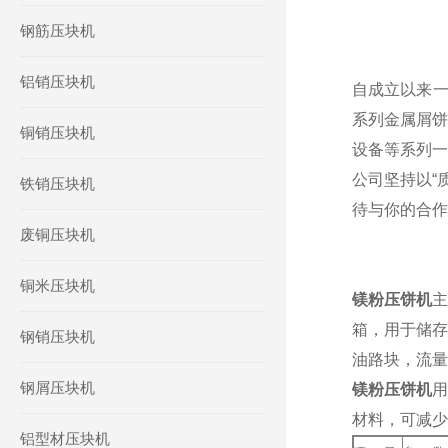
钢筋压块机
铝销压块机
自成立以来一
系列金属屑饼
铜销压块机
设备等系列一
公司坚持以“
铁销压块机
待与你的合作
废铜压块机
铜米压块机
镁粉压饼机
主
箱，用于储存
钢销压块机
油路块，流量
钢屑压块机
镁粉压饼机
用
材料，可减少
铝型材压块机