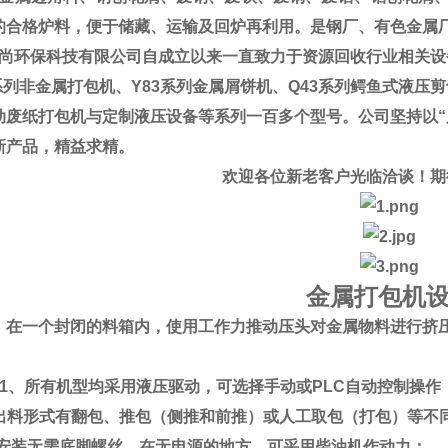
的合格炉料，便于储藏、运输及回炉再利用。
是钢厂、有色金属
尚环保科技有限公司自成立以来一直致力于资源回收行业相关设备
系列非金属打包机、Y83系列金属屑饼机、Q43系列鳄鱼式液压剪
动废纸打包机与定制液压设备等系列一百多个型号。
公司坚持以
新产品，精益求精。
欢迎各位新老客户光临洽谈！期
金属打包机
：
在一个封闭的料箱内，使用工作力推动压头对金属物料进行挤
 1、所有机型均采用液压驱动，可选择手动或PLC自动控制操作
形式有翻包、推包（侧推和前推）或人工取包（打包）等不
装无需底脚螺丝，在无电源的地方，可采用柴油机作动力；