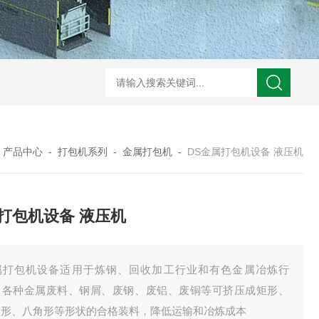
S废铜打包机 液压机
DS冲压件打包机 液压机
DS铁刨花压块机 液压机
DS
-
产品中心
-
打包机系列
-
金属打包机
-
DS金属打包机设备 液压机
打包机设备 液压机
属打包机设备适用于炼钢、回收加工行业和有色金属冶炼行
。各种金属废料、钢屑、废钢、废铝、废铜等可挤压成矩形、
柱形、八角形等形状的合格装料，降低运输和冶炼成本