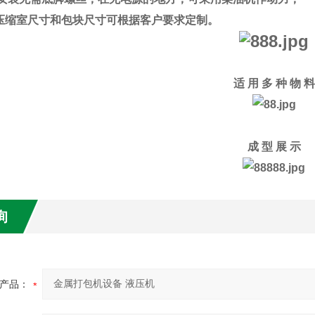
室尺寸和包块尺寸可根据客户要求定制。
适 用 多 种 物 料
成 型 展 示
询
产品：