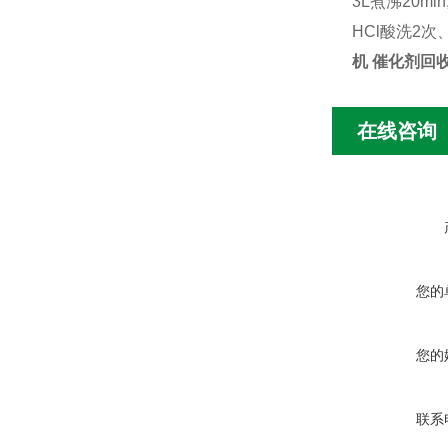
3L煮沸20m
HCl酸洗2
机 催化剂回
在线咨询
您的
您的
联系