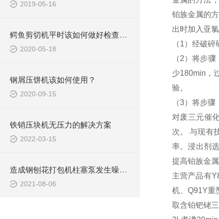
2019-05-16
铂族金属的方
出时加入亚氯
鳄鱼剪切机平时该如何做好检查维修工作
（1）经破碎
2020-05-18
（2）将步骤
少180min
钢屑压饼机该如何使用？
验。
2020-09-15
（3）将步骤
对废三元催化
铁销压块机无压力的解决方案
次。 与现有
2022-03-15
率。浸出剂选择
提高铂族金属
造成钢刨花打包机柱塞泵发生噪声的原因是什么？
主营产品有Y
2021-08-06
机、Q91Y
取含铂钯铑三