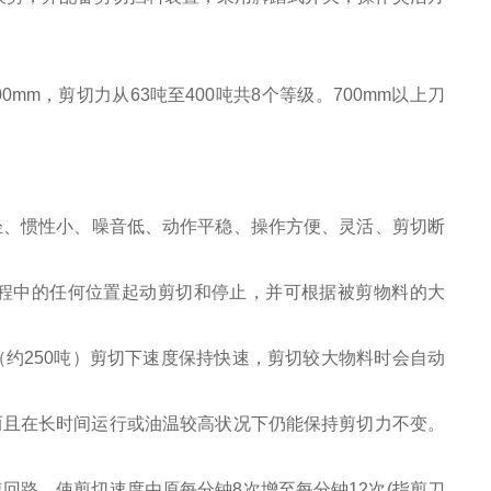
200mm，剪切力从63吨至400吨共8个等级。700mm以上刀
轻、惯性小、噪音低、动作平稳、操作方便、灵活、剪切断
程中的任何位置起动剪切和停止，并可根据被剪物料的大
约250吨）剪切下速度保持快速，剪切较大物料时会自动
而且在长时间运行或油温较高状况下仍能保持剪切力不变。
回路，使剪切速度由原每分钟8次增至每分钟12次(指剪刀