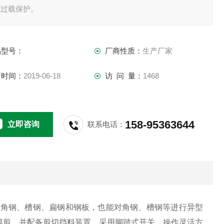
现过载保护。
品型号：
厂商性质：
生产厂家
新时间：
2019-06-18
访 问 量：
1468
158-95363644
立即咨询
联系电话：
钢、角钢、槽钢、扁钢和钢板，也能对角钢、槽钢等进行异型
模剪，并配备剪切挡料装置，采用脚踏式开关，操作灵活方