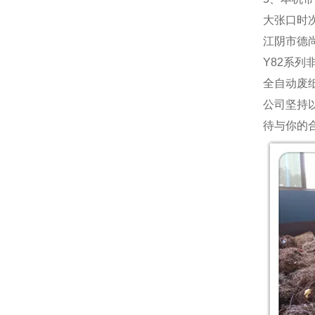
大张口时
江阴市德
Y82系列
全自动废
公司坚持
待与你的