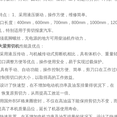
特点： 1、采用液压驱动，操作方便，维修简单。
口长度：400mm，600mm，700mm，800mm，1000mm，1
机，特别适用于剪切报废汽车。
无须底脚螺丝，无电源的地方可用柴油机作动力 。
大梁剪切机
性能及优点：
备采用液压传动，与机械传动式剪断机相比，具有体积小、重量
刀口调整方便等优点，操作使用安全，易于实现过载保护。
备具有手动、自动功能，操作控制方便、简单，剪刀口在工作过
控制剪切口的大小，以取得高的工作效益。
备设计了快速型，在不增加电动机功率及油泵排量得状况下，在（
。恢复原剪切力，从而提高工效近一倍。
采用国外BSF格来圈密封，不仅在高油温下能保持剪切力不变，
提高了本机质量品位，延长了机器使用寿命。
带快速装置。在不增加电机功率及油泵排量的状况下，设计了快速