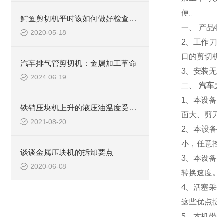
便。
鳄鱼剪切机平时该如何做好检查维修工作
一、 产品
2020-05-18
2、工作刀
口的剪切
汽车排气管剪切机：金属加工革命
3、安装
2024-06-19
二、
汽车
1、本设
铁销压块机上升的液压油温度受哪些因素影响？
面大、剪
2021-08-20
2、本设
小，任意
谈谈金属压块机的拆卸要点
3、本设
2020-06-08
转换速度
4、活塞
这些优点
5、本机