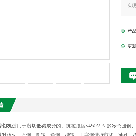
实
产
更
情
剪切机
适用于剪切低碳成分的、抗拉强度≤450MPa的冷态圆
以对板材、方钢、圆钢、角钢、槽钢、工字钢进行剪切、冲孔、