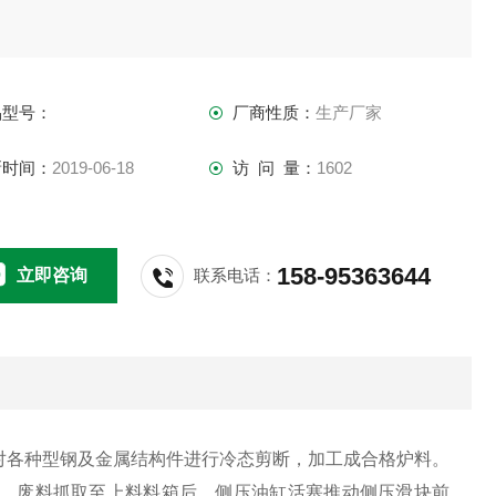
品型号：
厂商性质：
生产厂家
新时间：
2019-06-18
访 问 量：
1602
158-95363644
立即咨询
联系电话：
对各种型钢及金属结构件进行冷态剪断，加工成合格炉料。
，废料抓取至上料料箱后，侧压油缸活塞推动侧压滑块前