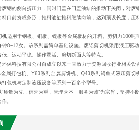
对废钢的侧向挤压力，同时门盖在门盖油缸的推动下关闭，对废
出料口前挤成条形；推料油缸推料继续向前，达到预设长度，压
切机
适用于钢板、铜板、镍板等金属板材的开料。剪切力100吨至25
分钟8~12次。该系列需简单基础设施。废铝剪切机采用液压驱
音低、运动平稳、操作灵活、剪切断面大等特点。
尚环保科技有限公司自成立以来一直致力于资源回收行业相关设备
非金属打包机、Y83系列金属屑饼机、Q43系列鳄鱼式液压剪切机
纸打包机与定制液压设备等系列一百多个型号。
以“质量为先，信誉为重，管理为本，服务为诚”为宗旨，坚持不
合作。
询