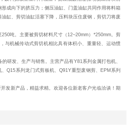
钢形成向下的挤压力；侧压油缸、门盖油缸共同作用将料箱
料油缸、剪切油缸活塞下降，压料块压住废钢，剪切刀将废
0吨。主要被剪切材料尺寸（12~20mm）*250mm。剪
动，与机械传动式剪切机相比具有体积小、重量轻、运动惯
的研发、生产与销售。主营产品有Y81系列金属打包机、
、Q15系列龙门式剪板机、Q91Y重型废钢剪、EPM系列
断开发新产品，精益求精。欢迎各位新老客户光临洽谈！期