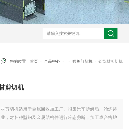
S废铜打包机 液压机
DS冲压件打包机 液压机
DS铁刨花压块机 液压机
DS
您的位置：
首页
-
产品中心
- -
鳄鱼剪切机
-
铝型材剪切机
材剪切机
型材剪切机适用于金属回收加工厂、报废汽车拆解场、冶炼铸
行业，对各种型钢及金属结构件进行冷态剪断，加工成合格炉
。