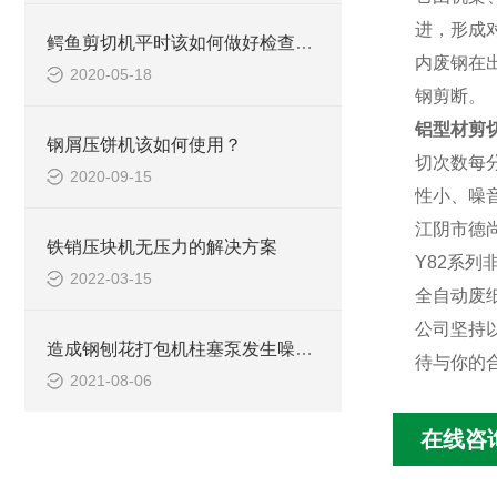
进，形成
鳄鱼剪切机平时该如何做好检查维修工作
内废钢在
2020-05-18
钢剪断。
铝型材剪
钢屑压饼机该如何使用？
切次数每
2020-09-15
性小、噪
江阴市德
铁销压块机无压力的解决方案
Y82系列
2022-03-15
全自动废
公司坚持
造成钢刨花打包机柱塞泵发生噪声的原因是什么？
待与你的
2021-08-06
在线咨