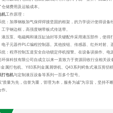
了仓储费用及运输成本。
包机
工作原理：
系统：加厚钢板加气保焊焊接坚固的框架，的力学设计使得设备
：工字钢边框，高强度钢带板式传送带。
：液压泵、电磁阀和液压缸油封等关键配件采用液压部件，使得
：电子元器件PLC编程控制器。其他按钮、传感器、红外对射、
系统：程序控制五道安全自动锁定停机报警。在设备误操作、电
尚环保科技有限公司自成立以来一直致力于资源回收行业相关设备
非金属打包机、Y83系列金属屑饼机、Q43系列鳄鱼式液压剪切机
纸打包机
与定制液压设备等系列一百多个型号。
以“质量为先，信誉为重，管理为本，服务为诚”为宗旨，坚持不
合作。