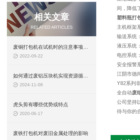
间，降低
相关文章
塑料瓶打
主机框架
RELATED ARTICLES
输送系统
液压系统
废铜打包机在试机时的注意事项有哪些？
电控系统
2022-09-22
安全报警
江阴市德
如何通过废铝压块机实现资源循环利用？
Y82系列
2024-11-08
全自动
废
公司坚持
虎头剪有哪些优势或特点
待与你的
2020-06-17
废铁打包机对废旧金属处理的影响